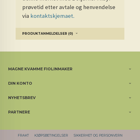
prøvetid etter avtale og henvendelse
via
kontaktskjemaet.
PRODUKTANMELDELSER (0)
MAGNE KVAMME FIOLINMAKER
DIN KONTO
NYHETSBREV
PARTNERE
FRAKT
KJØPSBETINGELSER
SIKKERHET OG PERSONVERN