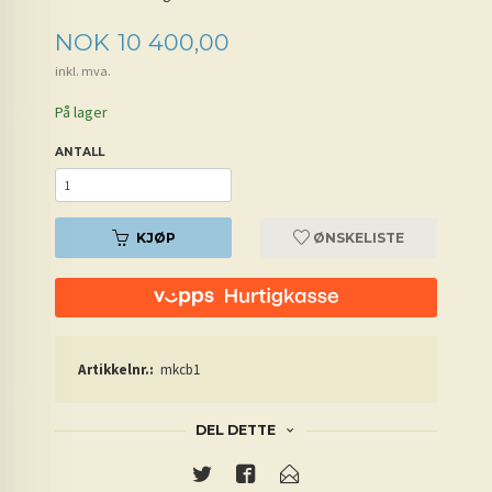
Pris
NOK
10 400,00
inkl. mva.
På lager
ANTALL
KJØP
ØNSKELISTE
Artikkelnr.:
mkcb1
DEL DETTE