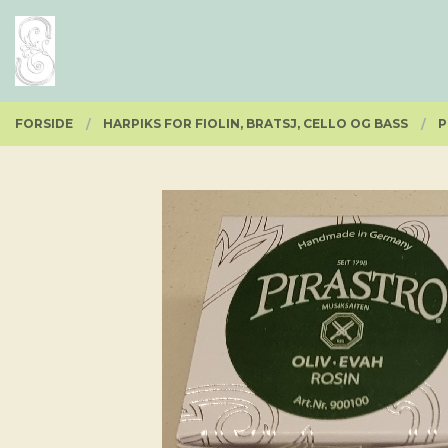
Gå
Lukk
PRODUKTER
til
innholdet
FORSIDE
HARPIKS FOR FIOLIN, BRATSJ, CELLO OG BASS
P