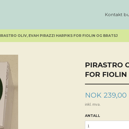
Kontakt bu
IRASTRO OLIV, EVAH PIRAZZI HARPIKS FOR FIOLIN OG BRATSJ
PIRASTRO O
FOR FIOLIN
Pris
NOK
239,00
inkl. mva.
ANTALL