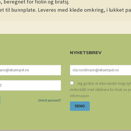
o, beregnet for
fiolin og bratsj.
tet til bunnplate. Leveres med klede omkring, i lukket p
NYHETSBREV
Jeg godtar at dere sender meg nyh
innforstått med vilkårene for bruk av p
informasjon
Glemt passord?