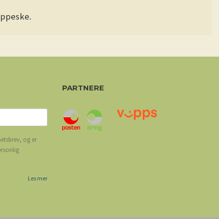
appeske.
PARTNERE
etsbrev, og er
ersonlig
Les mer