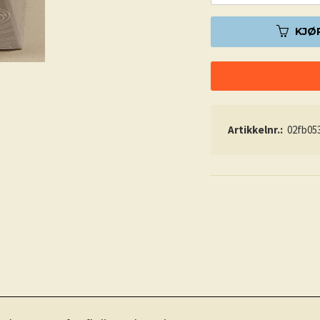
KJØ
Artikkelnr.:
02fb05