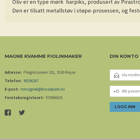
Oliv er en type mørk harpiks, produsert av
Pirastr
Den er tilsatt metallstøv i støpe-prosessen, og fes
MAGNE KVAMME FIOLINMAKER
DIN KONTO
E-
Adresse:
Pilegrimsveien 101, 3530 Røyse
POSTADRESSE
Telefon:
90196267
DITT
E-post:
mmagnek@broadpark.no
PASSORD
Foretaksregisteret:
970966625