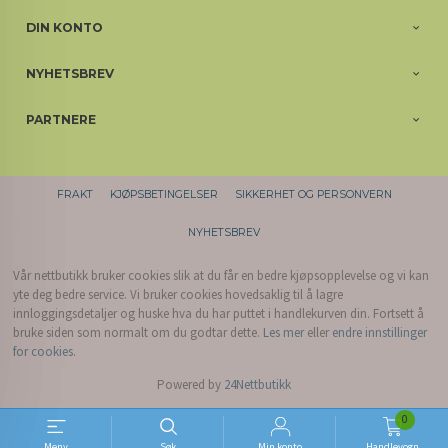
DIN KONTO
NYHETSBREV
PARTNERE
FRAKT
KJØPSBETINGELSER
SIKKERHET OG PERSONVERN
NYHETSBREV
Vår nettbutikk bruker cookies slik at du får en bedre kjøpsopplevelse og vi kan
yte deg bedre service. Vi bruker cookies hovedsaklig til å lagre
innloggingsdetaljer og huske hva du har puttet i handlekurven din. Fortsett å
bruke siden som normalt om du godtar dette.
Les mer
eller
endre innstillinger
for cookies.
Powered by
24Nettbutikk
0
Meny
Søk
Min konto
Handlevogn