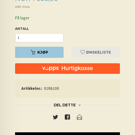
inkl. mva.
På lager
ANTALL
KJØP
ØNSKELISTE
Artikkelnr.:
01ftb100
DEL DETTE