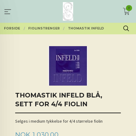
Gå
0
til
innholdet
FORSIDE
FIOLINSTRENGER
THOMASTIK INFELD
THOMASTIK INFELD BLÅ,
SETT FOR 4/4 FIOLIN
Selges i medium tykkelse for 4/4 størrelse fiolin
Pris
NOK
1 030,00