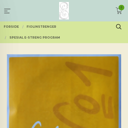
Gå
0
til
innholdet
FORSIDE
FIOLINSTRENGER
SPESIAL E-STRENG PROGRAM