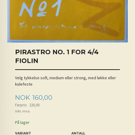
PIRASTRO NO. 1 FOR 4/4
FIOLIN
Velg tykkelse soft, medium eller strong, med løkke eller
kulefeste
Tilbud
NOK
160,00
Førpris:
220,00
inkl. mva.
På lager
VARIANT
ANTALL