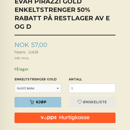
EVAH PIRAZZI GOLD
ENKELTSTRENGER 50%
RABATT PÅ RESTLAGER AV E
OG D
Tilbud
NOK
57,00
Førpris:
114,00
inkl. mva.
På lager
ENKELTSTRENGER GOLD
ANTALL
KJØP
ØNSKELISTE