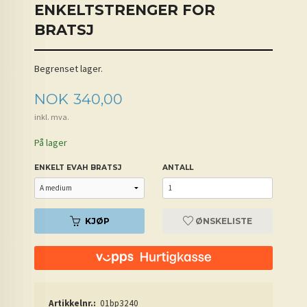
ENKELTSTRENGER FOR
BRATSJ
Begrenset lager.
Pris
NOK
340,00
inkl. mva.
På lager
ENKELT EVAH BRATSJ
ANTALL
KJØP
ØNSKELISTE
Artikkelnr.:
01bp3240