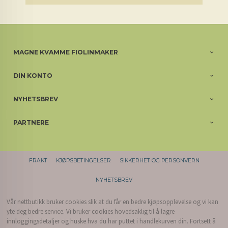
MAGNE KVAMME FIOLINMAKER
DIN KONTO
NYHETSBREV
PARTNERE
FRAKT
KJØPSBETINGELSER
SIKKERHET OG PERSONVERN
NYHETSBREV
Vår nettbutikk bruker cookies slik at du får en bedre kjøpsopplevelse og vi kan
yte deg bedre service. Vi bruker cookies hovedsaklig til å lagre
innloggingsdetaljer og huske hva du har puttet i handlekurven din. Fortsett å